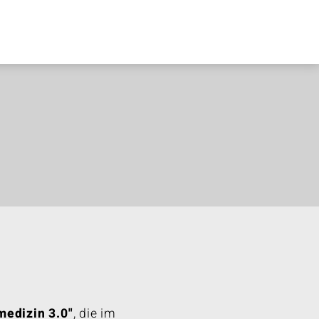
medizin 3.0"
, die im